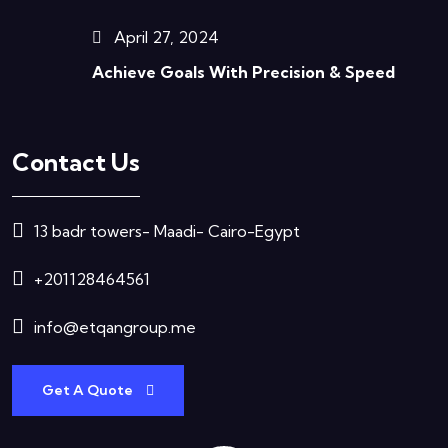
April 27, 2024
Achieve Goals With Precision & Speed
Contact Us
13 badr towers- Maadi- Cairo-Egypt
+201128464561
info@etqangroup.me
Get A Quote